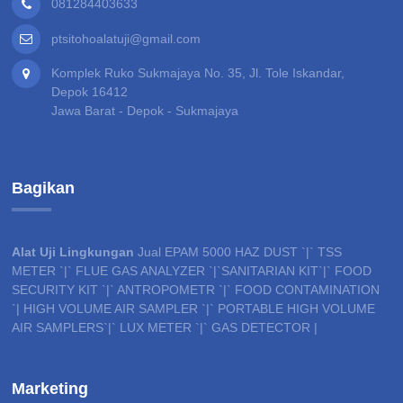
081284403633
ptsitohoalatuji@gmail.com
Komplek Ruko Sukmajaya No. 35, Jl. Tole Iskandar,
Depok 16412
Jawa Barat - Depok - Sukmajaya
Bagikan
Alat Uji Lingkungan
Jual EPAM 5000 HAZ DUST `|` TSS
METER `|` FLUE GAS ANALYZER `|`SANITARIAN KIT`|` FOOD
SECURITY KIT `|` ANTROPOMETR `|` FOOD CONTAMINATION
`| HIGH VOLUME AIR SAMPLER `|` PORTABLE HIGH VOLUME
AIR SAMPLERS`|` LUX METER `|` GAS DETECTOR |
Marketing