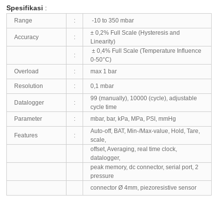
Spesifikasi
:
Range
:
-10 to 350 mbar
± 0,2% Full Scale (Hysteresis and
Accuracy
:
Linearity)
± 0,4% Full Scale (Temperature Influence
:
0-50°C)
Overload
:
max 1 bar
Resolution
:
0,1 mbar
99 (manually), 10000 (cycle), adjustable
Datalogger
:
cycle time
Parameter
:
mbar, bar, kPa, MPa, PSI, mmHg
Auto-off, BAT, Min-/Max-value, Hold, Tare,
Features
:
scale,
offset, Averaging, real time clock,
datalogger,
peak memory, dc connector, serial port, 2
pressure
co
nnector Ø 4mm, piezoresistive sensor