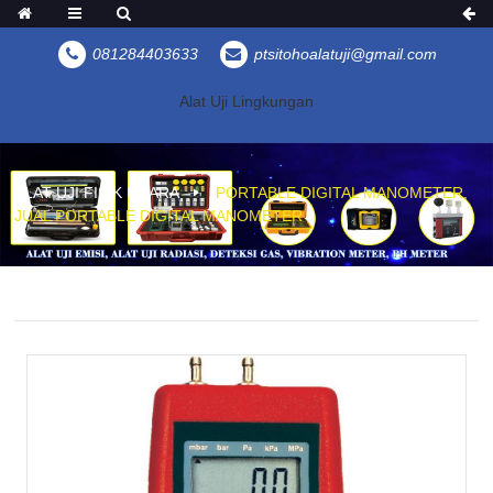
081284403633
ptsitohoalatuji@gmail.com
Alat Uji Lingkungan
ALAT UJI FISIK UDARA
PORTABLE DIGITAL MANOMETER,
JUAL PORTABLE DIGITAL MANOMETER