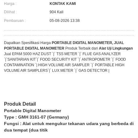
Harga :
KONTAK KAMI
Dilihat :
904 Kali
Pembaruan :
05-08-2026 13:38
Dapatkan Spesifikasi Harga
PORTABLE DIGITAL MANOMETER, JUAL
PORTABLE DIGITAL MANOMETER
Produk Terbaik dari
Alat Uji Lingkungan
Jual EPAM 5000 HAZ DUST `|` TSS METER `|` FLUE GAS ANALYZER
`|`SANITARIAN KIT`|` FOOD SECURITY KIT `|` ANTROPOMETR `|` FOOD
CONTAMINATION `| HIGH VOLUME AIR SAMPLER `|` PORTABLE HIGH
VOLUME AIR SAMPLERS`|` LUX METER `|` GAS DETECTOR |
Produk Detail
Portable Digital Manometer
Type : GMH 3161-07 (Germany)
Fungsi : Alat untuk mengukur tekanan udara yang berbeda di
dua tempat (dua titik