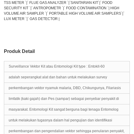
TSS METER `|` FLUE GAS ANALYZER `|`SANITARIAN KIT`|` FOOD
SECURITY KIT `|` ANTROPOMETR `|` FOOD CONTAMINATION `| HIGH
VOLUME AIR SAMPLER `|` PORTABLE HIGH VOLUME AIR SAMPLERS`|`
LUX METER `|` GAS DETECTOR |
Produk Detail
Surveillance Vektor Kit atau Entomologi Kit
type : Entokit-60
adalah seperangkat alat dan bahan untuk melakukan survey
perkembangan vektor nyamuk malaria, DBD, Chikungunya, Filariasis
limfatik (kaki gajah) dan Pes (sampar) sebagai penyebar penyakit di
masyarakat. Entomologi Kit sangat berguna bagi tenaga Entomolog
untuk melakukan tugasnya dalam hal pengujian dan identifikasi
perkembangan dan pengendalian vektor sehingga penularan penyakit,