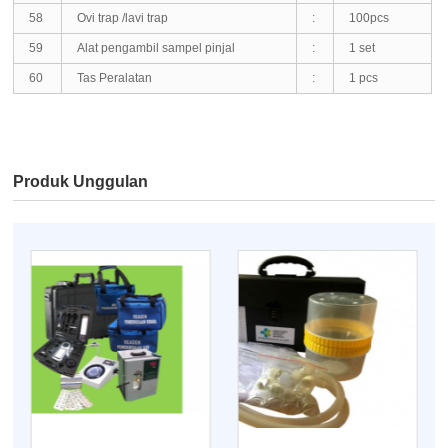
58
Ovi trap /lavi trap
:
100pcs
59
Alat pengambil sampel pinjal
:
1 set
60
Tas Peralatan
:
1 pcs
Produk Unggulan