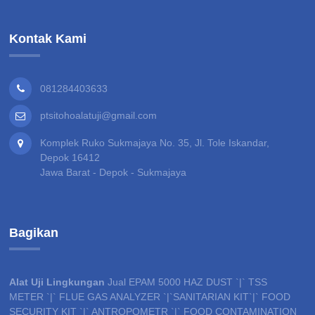
Kontak Kami
081284403633
ptsitohoalatuji@gmail.com
Komplek Ruko Sukmajaya No. 35, Jl. Tole Iskandar,
Depok 16412
Jawa Barat - Depok - Sukmajaya
Bagikan
Alat Uji Lingkungan
Jual EPAM 5000 HAZ DUST `|` TSS
METER `|` FLUE GAS ANALYZER `|`SANITARIAN KIT`|` FOOD
SECURITY KIT `|` ANTROPOMETR `|` FOOD CONTAMINATION