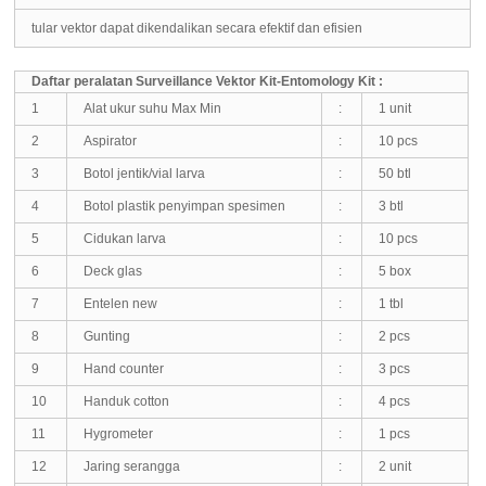
tular vektor dapat dikendalikan secara efektif dan efisien
Daftar peralatan Surveillance Vektor Kit-Entomology Kit
:
1
Alat ukur suhu Max Min
:
1 unit
2
Aspirator
:
10 pcs
3
Botol jentik/vial larva
:
50 btl
4
Botol plastik penyimpan spesimen
:
3 btl
5
Cidukan larva
:
10 pcs
6
Deck glas
:
5 box
7
Entelen new
:
1 tbl
8
Gunting
:
2 pcs
9
Hand counter
:
3 pcs
10
Handuk cotton
:
4 pcs
11
Hygrometer
:
1 pcs
12
Jaring serangga
:
2 unit