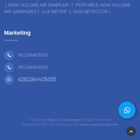
`| HIGH VOLUME AIR SAMPLER `|` PORTABLE HIGH VOLUME
AIR SAMPLERS`|` LUX METER `|` GAS DETECTOR |
Marketing
081284403633
081284403633
6281284403633
© Copyright
Alat Uji Lingkungan
All Rights Reserved.
Dikunjungi: 6.097.707 kali Powered By
www.produkanda.com
.