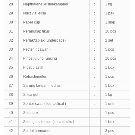
28
Napthalene kristal/kampher
:
1 kg
29
Nuct vial elisa
:
1 pak
30
Paper cup
:
1 slop
31
Perangkap tikus
:
10 pcs
32
Perlak/taplak (underpads)
:
2 set
33
Petrish ( cawan )
:
5 pcs
34
Pincet ujung runcing
:
10 pcs
35
Pipet plastik
:
1 box
36
Refractometer
:
1 pcs
37
Sarung tangan medias
:
1 box
38
Silica gel
:
1 kg
39
Senter swat ( led tactical )
:
1 unit
40
Slide box
:
1 pcs
41
Slide glas frosted ( bisa ditulis )
:
1 box
42
Spidol permanen
:
3 pcs