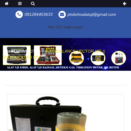
081284403633
ptsitohoalatuji@gmail.com
Alat Uji Lingkungan
SANITARIAN KIT
SURVEILLANCE VECTOR KIT ||
ENTOMOLOGI KIT