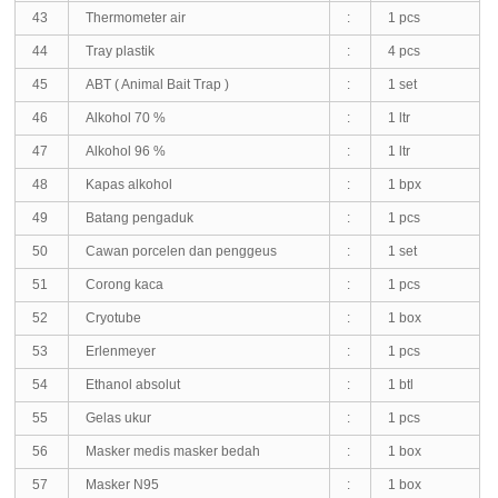
43
Thermometer air
:
1 pcs
44
Tray plastik
:
4 pcs
45
ABT ( Animal Bait Trap )
:
1 set
46
Alkohol 70 %
:
1 ltr
47
Alkohol 96 %
:
1 ltr
48
Kapas alkohol
:
1 bpx
49
Batang pengaduk
:
1 pcs
50
Cawan porcelen dan penggeus
:
1 set
51
Corong kaca
:
1 pcs
52
Cryotube
:
1 box
53
Erlenmeyer
:
1 pcs
54
Ethanol absolut
:
1 btl
55
Gelas ukur
:
1 pcs
56
Masker medis masker bedah
:
1 box
57
Masker N95
:
1 box