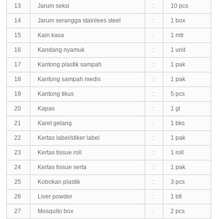
13
Jarum seksi
:
10 pcs
14
Jarum serangga stainlees steel
:
1 box
15
Kain kasa
:
1 mtr
16
Kandang nyamuk
:
1 unit
17
Kantong plastik sampah
:
1 pak
18
Kantong sampah medis
:
1 pak
19
Kantong tikus
:
5 pcs
20
Kapas
:
1 gl
21
Karet gelang
:
1 bks
22
Kertas label/stiker label
:
1 pak
23
Kertas tissue roll
:
1 roll
24
Kertas tissue serta
:
1 pak
25
Kobokan plastik
:
3 pcs
26
Liver powder
:
1 btl
27
Mosquito box
:
2 pcs