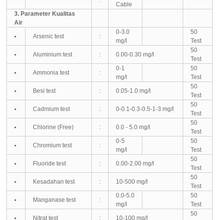
Cable
3. Parameter Kualitas
Air
0-3.0
50
▪
Arsenic test
:
mg/l
Test
50
▪
Aluminium test
:
0.00-0.30 mg/l
Test
0-1
50
▪
Ammo
nia test
:
mg/l
Test
50
▪
Besi test
:
0.05-1.0 mg/l
Test
50
▪
Cadmium test
:
0-0.1-0.3-0.5-1-3 mg/l
Test
50
▪
Chlorine (Free)
:
0.0 - 5.0 mg/l
Test
0-5
50
▪
Chromium test
:
mg/l
Test
50
▪
Fluoride test
:
0.00-2.00 mg/l
Test
50
▪
Kesadahan test
:
10-500 mg/l
Test
0.0-5.0
50
▪
Manganase test
:
mg/l
Test
50
▪
Nitrat test
:
10-100 mg/l