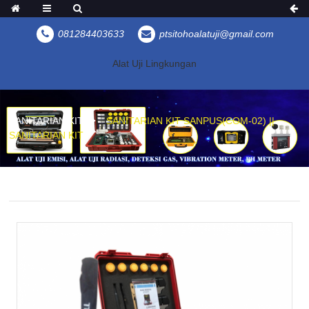
081284403633
ptsitohoalatuji@gmail.com
Alat Uji Lingkungan
SANITARIAN KIT
SANITARIAN KIT SANPUS(COM-02) ||
SANITARIAN KIT