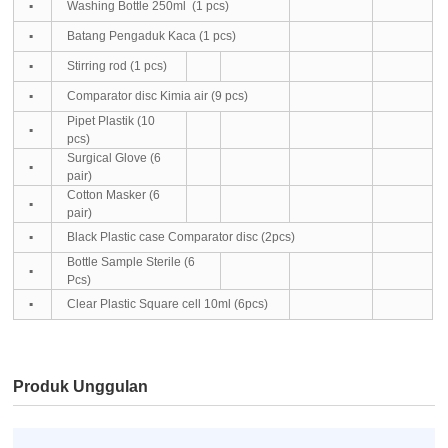
▪
Washing Bottle 250ml
(1 pcs)
▪
Batang Pengaduk Kaca (1 pcs)
▪
Stirring rod (1 pcs)
▪
Comparator disc Kimia air (9 pcs)
Pipet Plastik (10
▪
pcs)
Surgical Glove (6
▪
pair)
Cotton Masker (6
▪
pair)
▪
Black Plastic case Comparator disc (2pcs)
Bottle Sample Sterile (6
▪
Pcs)
▪
Clear Plastic Square cell 10ml (6pcs)
Produk Unggulan