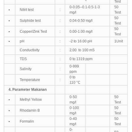
Test
0-0.05--0.1-0.5-1-3
50
▪
Nitrit test
:
mg/l
Test
50
▪
Sulphide test
:
0.04-0.50 mg/l
Test
50
▪
Copper/Zink Test
:
0.00-1.00 mg/l
Test
▪
pH
:
-2 to 16.00 pH
1Unit
Conductivity
:
2.00
to 100 mS
TDS
:
0 to 1319 ppm
0-999
Salinity
:
ppm
0 to
Temperature
:
110 °C
4. Parameter Makanan
0-50
50
▪
Methyl Yellow
mg/l
Test
0-100
50
▪
Rhodamin B
mg/l
Test
0-40
50
▪
Formalin
mg/l
Test
0-