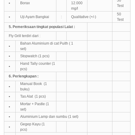
50
▪
Borax
12.000
Test
mg/l
50
▪
Uji Ayam Bangkai
:
Qualitative (+/-)
Test
5. Pemeriksaan tingkat populasi Lalat :
Fly Grill terdiri dari :
Bahan Aluminium di cat Puith ( 1
▪
set)
▪
Stopwatch (1 pcs)
Hand Tally counter (1
▪
pcs)
6. Perlengkapan :
Manual Book
(1
▪
buku)
▪
Tas Alat
(1 pcs)
Mortar + Pastle (1
▪
set)
▪
Aluminium Lamp dan sumbu (1 set)
Gegep Kayu (1
▪
pcs)