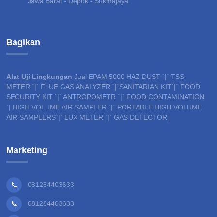
Jawa Barat - Depok - Sukmajaya
Bagikan
Alat Uji Lingkungan
Jual EPAM 5000 HAZ DUST `|` TSS
METER `|` FLUE GAS ANALYZER `|`SANITARIAN KIT`|` FOOD
SECURITY KIT `|` ANTROPOMETR `|` FOOD CONTAMINATION
`| HIGH VOLUME AIR SAMPLER `|` PORTABLE HIGH VOLUME
AIR SAMPLERS`|` LUX METER `|` GAS DETECTOR |
Marketing
081284403633
081284403633