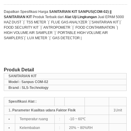
Dapatkan Spesifikasi Harga
SANITARIAN KIT SANPUS(COM-02) ||
SANITARIAN KIT
Produk Terbaik dari
Alat Uji Lingkungan
Jual EPAM 5000
HAZ DUST `|` TSS METER `|` FLUE GAS ANALYZER `|`SANITARIAN KIT`|`
FOOD SECURITY KIT `|` ANTROPOMETR `|` FOOD CONTAMINATION `|
HIGH VOLUME AIR SAMPLER `|` PORTABLE HIGH VOLUME AIR
SAMPLERS`|` LUX METER `|` GAS DETECTOR |
Produk Detail
SANITARIAN KIT
Model : Sanpus COM-02
Brand : SLS-Technology
Spesifikasi Alat :
1
. Parameter Kualitas udara Faktor
Fisik
1Unit
▪
Temperatur ruang
:
-10 ~ 60℃
▪
Kelembaban
:
20% ~ 80%RH