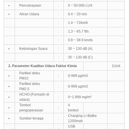
▪
Pencahayaan
:
0 ~ 50.000 LUX
▪
Aliran Udara
:
0.4 ~ 20 m/s
:
1.4 ~ 72km/h
:
1,3 ~ 65,7 ft/s
:
0.8 ~ 38.9 knots
▪
Kebisingan Suara
:
30 ~ 130 dB (A)
:
35 ~ 130 dB (C)
2. Parameter Kualitas Udara Faktor Kimia
1Unit
Partikel debu
▪
:
0-999 µg/m3
PM10
Partikel debu
▪
:
0-999 µg/m3
PM2.5
HCHO (Formalin di
▪
:
0~1.999 mg/m³
udara)
Tombol
4
▪
:
pengoperasian
tombol
Charging Li-Battre
▪
Sumber tenaga
:
1200mah
USB
: