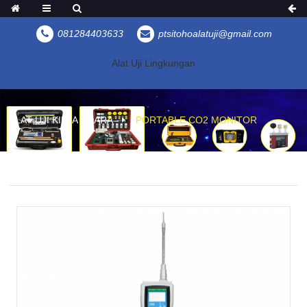
081284403633
ptsitohoalatuji@gmail.com
Alat Uji Lingkungan
ALAT UJI KIMIA UDARA
PORTABLE CO2 MONITOR