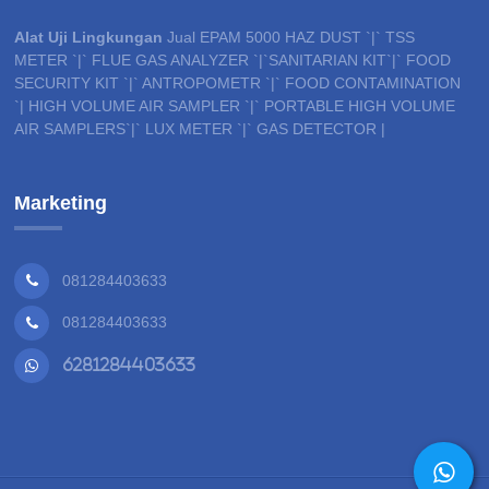
Alat Uji Lingkungan
Jual EPAM 5000 HAZ DUST `|` TSS
METER `|` FLUE GAS ANALYZER `|`SANITARIAN KIT`|` FOOD
SECURITY KIT `|` ANTROPOMETR `|` FOOD CONTAMINATION
`| HIGH VOLUME AIR SAMPLER `|` PORTABLE HIGH VOLUME
AIR SAMPLERS`|` LUX METER `|` GAS DETECTOR |
Marketing
081284403633
081284403633
6281284403633