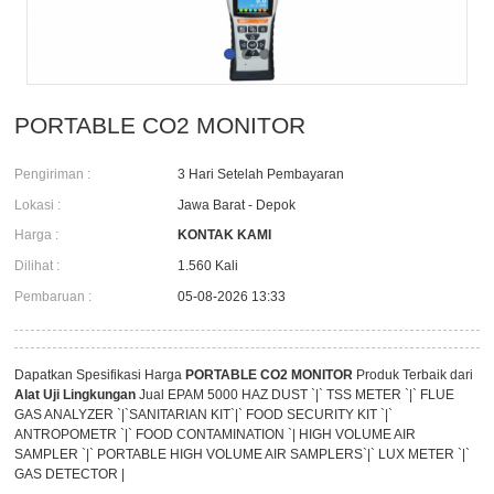
PORTABLE CO2 MONITOR
Pengiriman :
3 Hari Setelah Pembayaran
Lokasi :
Jawa Barat - Depok
Harga :
KONTAK KAMI
Dilihat :
1.560 Kali
Pembaruan :
05-08-2026 13:33
Dapatkan Spesifikasi Harga
PORTABLE CO2 MONITOR
Produk Terbaik dari
Alat Uji Lingkungan
Jual EPAM 5000 HAZ DUST `|` TSS METER `|` FLUE
GAS ANALYZER `|`SANITARIAN KIT`|` FOOD SECURITY KIT `|`
ANTROPOMETR `|` FOOD CONTAMINATION `| HIGH VOLUME AIR
SAMPLER `|` PORTABLE HIGH VOLUME AIR SAMPLERS`|` LUX METER `|`
GAS DETECTOR |