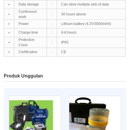
▪
Data storage
:
Can store multiple sets of data
Co
ntinuous
▪
:
30 hours above
work
▪
Power
:
Lithium battery (4.2V/3000mAh)
▪
Charge time
:
6-8 hours
Protection
▪
:
IP65
Class
▪
Certification
:
CE
Produk Unggulan