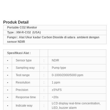
Produk Detail
Portable CO2 Monitor
Type : XM-R-CO2
(USA)
Fungsi : Alat Ukur kadar Carbon Dioxide di udara
ambient dengan
sensor NDIR
Spesifikasi Alat :
▪
Sensor type
:
NDIR
▪
Sampling way
:
Pump type
▪
Test range
:
0-1000/2000/5000 ppm
▪
Resolution
:
1 ppm
▪
Precision
:
±5%FS
▪
Respo
nse time
:
<20s
LCD display real-time concentration,
▪
Indicate way
:
LED, buzzer alarm