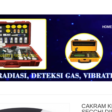
HOM
NG || SECCHI DISC
CAKRAM K
SECCHI DI