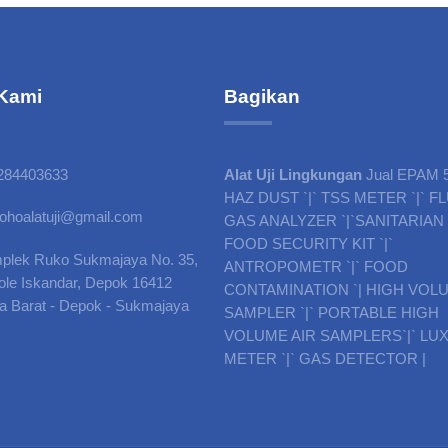
Kami
Bagikan
284403633
Alat Uji Lingkungan
Jual EPAM 
HAZ DUST `|` TSS METER `|` F
tohoalatuji@gmail.com
GAS ANALYZER `|`SANITARIAN K
FOOD SECURITY KIT `|`
plek Ruko Sukmajaya No. 35,
ANTROPOMETR `|` FOOD
Tole Iskandar, Depok 16412
CONTAMINATION `| HIGH VOL
a Barat - Depok - Sukmajaya
SAMPLER `|` PORTABLE HIGH
VOLUME AIR SAMPLERS`|` LU
METER `|` GAS DETECTOR |