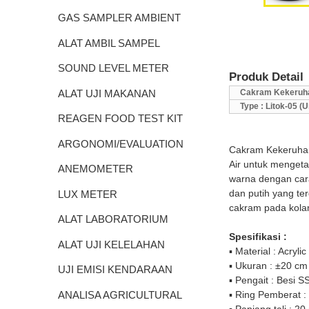
GAS SAMPLER AMBIENT
ALAT AMBIL SAMPEL
SOUND LEVEL METER
Produk Detail
Cakram Kekeruh
ALAT UJI MAKANAN
Type : Litok-05 (
REAGEN FOOD TEST KIT
ARGONOMI/EVALUATION
Cakram Kekeruhan
Air untuk mengetah
ANEMOMETER
warna dengan ca
dan putih yang t
LUX METER
cakram pada kola
ALAT LABORATORIUM
Spesifikasi :
ALAT UJI KELELAHAN
▪ Material : Acrylic
▪ Ukuran : ±20 cm
UJI EMISI KENDARAAN
▪ Pengait : Besi
ANALISA AGRICULTURAL
▪ Ring Pemberat 
▪ Panjang tali : 20