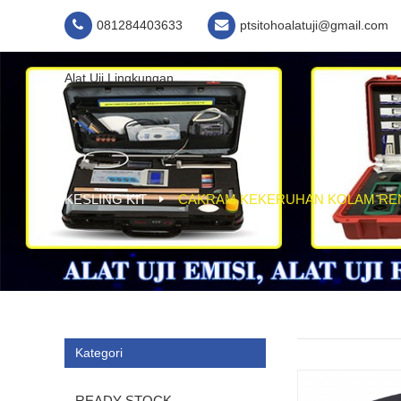
081284403633
ptsitohoalatuji@gmail.com
Alat Uji Lingkungan
KESLING KIT
CAKRAM KEKERUHAN KOLAM RENA
Kategori
READY STOCK