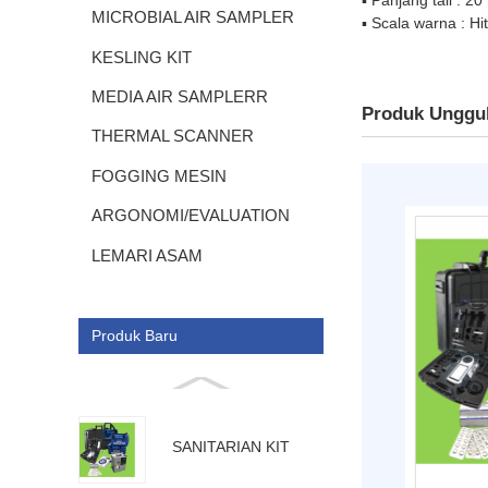
MICROBIAL AIR SAMPLER
▪ Scala warna : H
KESLING KIT
MEDIA AIR SAMPLERR
Produk Unggu
THERMAL SCANNER
FOGGING MESIN
ARGONOMI/EVALUATION
LEMARI ASAM
Produk Baru
ELECTROMAGNETIC FIELD
KIT || ALAT MEDAN LISTRIK
SANITARIAN KIT
DAN MEDAN MAGNET