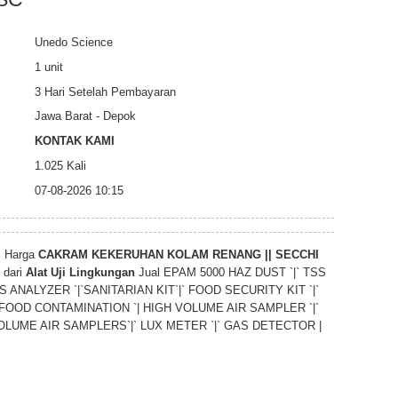
Unedo Science
1 unit
3 Hari Setelah Pembayaran
Jawa Barat - Depok
KONTAK KAMI
1.025 Kali
07-08-2026 10:15
i Harga
CAKRAM KEKERUHAN KOLAM RENANG || SECCHI
 dari
Alat Uji Lingkungan
Jual EPAM 5000 HAZ DUST `|` TSS
S ANALYZER `|`SANITARIAN KIT`|` FOOD SECURITY KIT `|`
FOOD CONTAMINATION `| HIGH VOLUME AIR SAMPLER `|`
LUME AIR SAMPLERS`|` LUX METER `|` GAS DETECTOR |