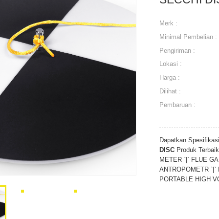
Merk :
Minimal Pembelian :
Pengiriman :
Lokasi :
Harga :
Dilihat :
Pembaruan :
Dapatkan Spesifikas
DISC
Produk Terbaik
METER `|` FLUE GA
ANTROPOMETR `|` 
PORTABLE HIGH VO