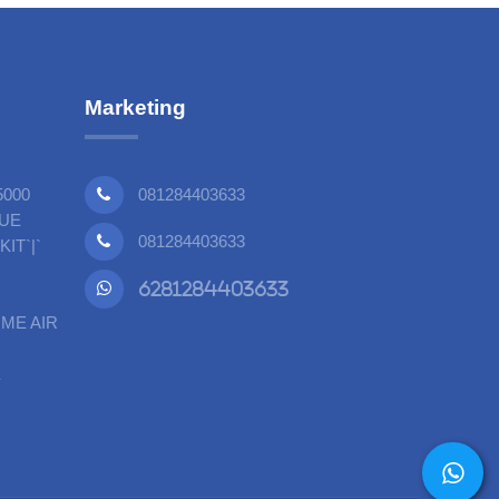
Marketing
5000
081284403633
LUE
081284403633
IT`|`
6281284403633
UME AIR
X