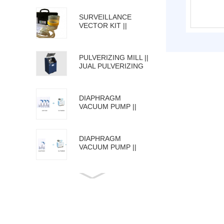
SURVEILLANCE
VECTOR KIT ||
ENTOMOLOGI KIT
PULVERIZING MILL ||
JUAL PULVERIZING
MILL
DIAPHRAGM
VACUUM PUMP ||
GLASS SOLVENT
WITH VACUUM
FILTRATION 3
DIAPHRAGM
BRANCHES
VACUUM PUMP ||
GLASS SOLVENT
WITH VACUUM
FILTRATION
PORTABLE
PETROLEUM
QUALITY
ANALYZER|| JUAL
PORTABLE
PORTABLE OCTANE
PETROLEUM