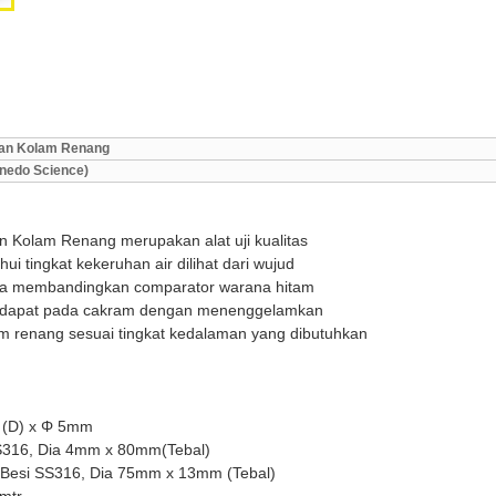
an Kolam Renang
Unedo Science)
 Kolam Renang merupakan alat uji kualitas
ui tingkat kekeruhan air dilihat dari wujud
ra membandingkan comparator warana hitam
erdapat pada cakram dengan menenggelamkan
m renang sesuai tingkat kedalaman yang dibutuhkan
 (D) x
Φ
5mm
 SS316, Dia 4mm x 80mm(Tebal)
: Besi SS316, Dia 75mm x 13mm (Tebal)
 mtr